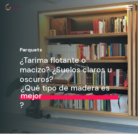
Hit enter to search or ESC to close
Parquets
¿Tarima flotante o
macizo? ¿Suelos claros u
oscuros?
¿Qué tipo de madera es
mejor
?